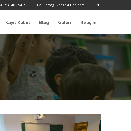
+90 216 483 94 73
info@ilkbesokullari.com
EN
Kayıt Kabul
Blog
Galeri
İletişim