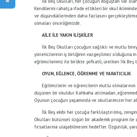
İlk Beş Okulları, her çocuğun doğuştan var olan
Kendilerini rahatça ifade ettikleri bir okul iklimin
ve düşündüklerinden daha fazlasını gerçekleştirme
olmaları önceliğimizdir.
AİLE İLE YAKIN İLİŞKİLER
İlk Beş Okulları çocuğun sağlıklı ve mutlu bire
yöneticilerinin iş birliğinin vazgeçilmez olduğuna in
eğitimcilerimiz ile birlikte şefkatli, üretken İlk B
OYUN, EĞLENCE, ÖĞRENME VE YARATICILIK
Eğitimcilerin ve öğrencilerin mutlu olmalarının
düşünen bir okuldur. Kahkaha atılmadan, eğlenmed
Oyunun çocuğun yaşamında ve okullarımızın her al
İlk Beş ekibi her çocuğa farklılaştırılmış, zengin
Okulları bütünsel özgün bir akademik program ile ç
fırsatlarına ulaşabilmesini hedefler. Özgünlük, yara