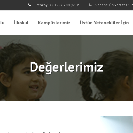
Erenköy: +90 552 788 97 03
Sabancı Üniversitesi: 
lu
İlkokul
Kampüslerimiz
Üstün Yetenekliler İçin
Değerlerimiz